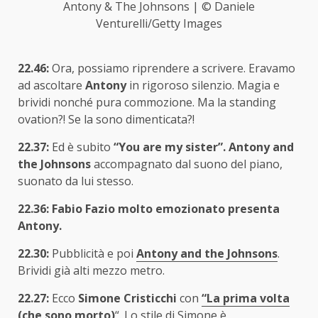
Antony & The Johnsons | © Daniele
Venturelli/Getty Images
22.46:
Ora, possiamo riprendere a scrivere. Eravamo
ad ascoltare
Antony
in rigoroso silenzio. Magia e
brividi nonché pura commozione. Ma la standing
ovation?! Se la sono dimenticata?!
22.37:
Ed è subito
“You are my sister”. Antony and
the Johnsons
accompagnato dal suono del piano,
suonato da lui stesso.
22.36: Fabio Fazio molto emozionato presenta
Antony.
22.30:
Pubblicità e poi
Antony and the Johnsons
.
Brividi già alti mezzo metro.
22.27:
Ecco
Simone Cristicchi
con
“La prima volta
(che sono morto)
“. Lo stile di Simone è