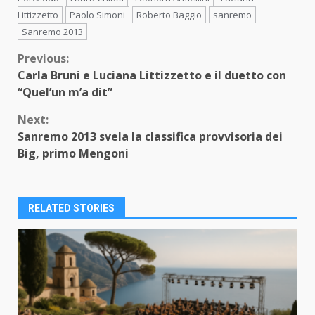
Littizzetto
Paolo Simoni
Roberto Baggio
sanremo
Sanremo 2013
Continue
Previous:
Carla Bruni e Luciana Littizzetto e il duetto con
Reading
“Quel’un m’a dit”
Next:
Sanremo 2013 svela la classifica provvisoria dei
Big, primo Mengoni
RELATED STORIES