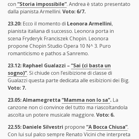
con
“Storia impossibile”
. Andrea è stato presentato
dalla pianista Armellini.
Voto: 6/7.
23.20:
Ecco il momento di
Leonora Armellini
,
pianista italiana di successo. Leonora porta in
scena Fryderyk Franciszek Chopin. Leonora
propone Chopin Studio Opera 10 N^ 3. Puro
romanticismo e pathos a Sanremo.
23.12: Raphael Gualazzi –
“Sai (ci basta un
sogno)”
. Si chiude con l’esibizione di classe di
Gualazzi questa parte dedicata alle esibizioni dei Big.
Voto: 7.
23.05: Almamegretta
“Mamma non lo sa”
.
La
canzone non ci convince del tutto ma riascoltandola
ascolta un potere musicale maggiore.
Voto: 6.
22.55: Daniele Silvestri
propone
“A Bocca Chiusa”
.
Con lui sul palco sempre Renato Vicini che interpreta