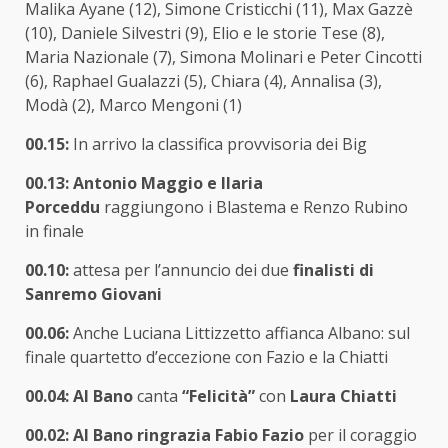
Malika Ayane (12), Simone Cristicchi (11), Max Gazzè
(10), Daniele Silvestri (9), Elio e le storie Tese (8),
Maria Nazionale (7), Simona Molinari e Peter Cincotti
(6), Raphael Gualazzi (5), Chiara (4), Annalisa (3),
Modà (2), Marco Mengoni (1)
00.15:
In arrivo la classifica provvisoria dei Big
00.13:
Antonio Maggio e Ilaria
Porceddu
raggiungono i Blastema e Renzo Rubino
in finale
00.10:
attesa per l’annuncio dei due
finalisti di
Sanremo Giovani
00.06:
Anche Luciana Littizzetto affianca Albano: sul
finale quartetto d’eccezione con Fazio e la Chiatti
00.04: Al Bano
canta
“Felicità”
con
Laura Chiatti
00.02: Al Bano ringrazia Fabio Fazio
per il coraggio