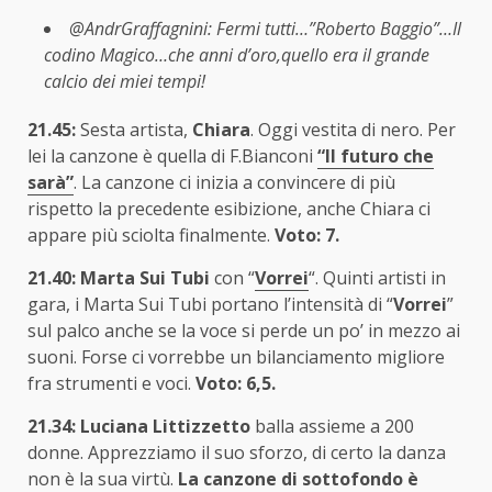
@AndrGraffagnini: Fermi tutti…”Roberto Baggio”…Il
codino Magico…che anni d’oro,quello era il grande
calcio dei miei tempi!
21.45:
Sesta artista,
Chiara
. Oggi vestita di nero. Per
lei la canzone è quella di F.Bianconi
“Il futuro che
sarà”
. La canzone ci inizia a convincere di più
rispetto la precedente esibizione, anche Chiara ci
appare più sciolta finalmente.
Voto: 7.
21.40:
Marta Sui Tubi
con “
Vorrei
“. Quinti artisti in
gara, i Marta Sui Tubi portano l’intensità di “
Vorrei
”
sul palco anche se la voce si perde un po’ in mezzo ai
suoni. Forse ci vorrebbe un bilanciamento migliore
fra strumenti e voci.
Voto: 6,5.
21.34:
Luciana Littizzetto
balla assieme a 200
donne. Apprezziamo il suo sforzo, di certo la danza
non è la sua virtù.
La canzone di sottofondo è