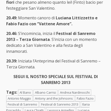
fiori
che pesano almeno quanto lei! (Finto) bacio per
festeggiare San Valentino.
20.49:
Momento canoro di
Luciana Littizzetto e
Fabio Fazio con “Vattene Amore”.
20.46:
S’incomincia, inizia il
Festival di Sanremo
2013 – Terza Giornata
. S’inizia con un momento
dedicato a San Valentino e alla festa degli
innamorati.
20.39:
Iniziata l’Anteprima del Festival di Sanremo –
Terza Giornata.
SEGUI IL NOSTRO SPECIALE SUL FESTIVAL DI
SANREMO 2013
Tags:
Al Bano
Albano Carrisi
Andrea Nardinocchi
Antonio Maggio
Antony and the Johnsons
Fabio Fazio
Festival di Sanremo
Festival di Sanremo 2013
Ilaria
Porceddu
Laura Chiatti
Leonora Armellini
Luciana