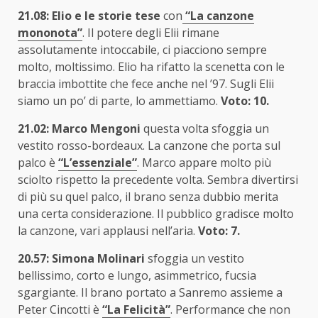
21.08:
Elio e le storie tese
con
“La canzone
mononota”
. Il potere degli Elii rimane
assolutamente intoccabile, ci piacciono sempre
molto, moltissimo. Elio ha rifatto la scenetta con le
braccia imbottite che fece anche nel ’97. Sugli Elii
siamo un po’ di parte, lo ammettiamo.
Voto: 10.
21.02:
Marco Mengoni
questa volta sfoggia un
vestito rosso-bordeaux. La canzone che porta sul
palco è
“L’essenziale”
. Marco appare molto più
sciolto rispetto la precedente volta. Sembra divertirsi
di più su quel palco, il brano senza dubbio merita
una certa considerazione. Il pubblico gradisce molto
la canzone, vari applausi nell’aria.
Voto: 7.
20.57:
Simona Molinari
sfoggia un vestito
bellissimo, corto e lungo, asimmetrico, fucsia
sgargiante. Il brano portato a Sanremo assieme a
Peter Cincotti è
“La Felicità”
. Performance che non