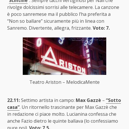
“
Scintille
“. Sempre tacchi vertiginosi per Nali che
rivolge dolcissimi sorrisi alle telecamere. La canzone
è poco sanremese ma il pubblico l’ha preferita a
“Non so ballare” sicuramente più in linea con
Sanremo. Divertente, allegra, frizzante.
Voto: 7.
Teatro Ariston – MelodicaMente
22.11:
Settimo artista in campo:
Max Gazzè
–
“Sotto
casa”
. Un ritornello trascinante per Max Gazzè che
in redazione ci piace molto. Lucianina confessa che
anche Fazio dietro le quinte ballava (lo confessiamo
pure noi).
Voto: 7,5.