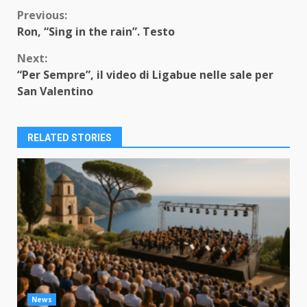
Continue
Previous:
Ron, “Sing in the rain”. Testo
Reading
Next:
“Per Sempre”, il video di Ligabue nelle sale per
San Valentino
RELATED STORIES
News