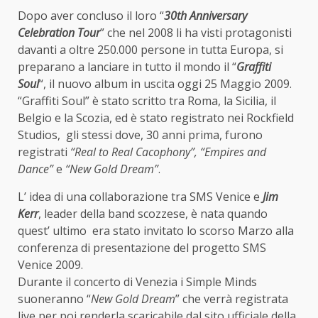
Dopo aver concluso il loro “
30th Anniversary
Celebration Tour
” che nel 2008 li ha visti protagonisti
davanti a oltre 250.000 persone in tutta Europa, si
preparano a lanciare in tutto il mondo il “
Graffiti
Soul
“, il nuovo album in uscita oggi 25 Maggio 2009.
“Graffiti Soul” è stato scritto tra Roma, la Sicilia, il
Belgio e la Scozia, ed è stato registrato nei Rockfield
Studios, gli stessi dove, 30 anni prima, furono
registrati
“Real to Real Cacophony”, “Empires and
Dance”
e
“New Gold Dream”
.
L’ idea di una collaborazione tra SMS Venice e
Jim
Kerr
, leader della band scozzese, è nata quando
quest’ ultimo era stato invitato lo scorso Marzo alla
conferenza di presentazione del progetto SMS
Venice 2009.
Durante il concerto di Venezia i Simple Minds
suoneranno “
New Gold Dream
” che verrà registrata
live per poi renderla scaricabile dal sito ufficiale della