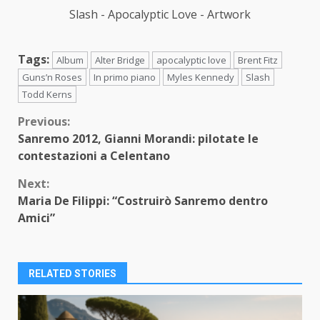
Slash - Apocalyptic Love - Artwork
Tags:
Album
Alter Bridge
apocalyptic love
Brent Fitz
Guns’n Roses
In primo piano
Myles Kennedy
Slash
Todd Kerns
Continue
Previous:
Sanremo 2012, Gianni Morandi: pilotate le
Reading
contestazioni a Celentano
Next:
Maria De Filippi: “Costruirò Sanremo dentro
Amici”
RELATED STORIES