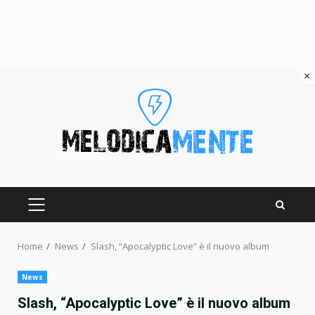
×
Skip
to
content
PRIMARY
MENU
Home
News
Slash, “Apocalyptic Love” è il nuovo album
News
Slash, “Apocalyptic Love” è il nuovo album