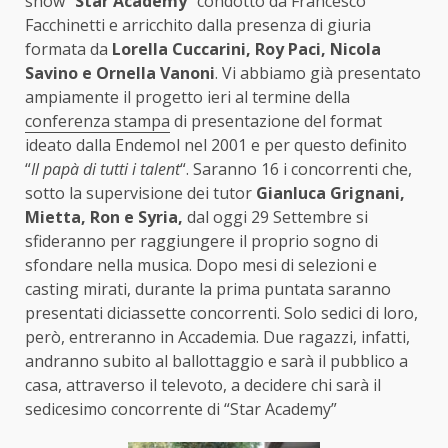
show “
Star Academy
” condotto da Francesco
Facchinetti e arricchito dalla presenza di giuria
formata da
Lorella Cuccarini, Roy Paci, Nicola
Savino e Ornella Vanoni
. Vi abbiamo già presentato
ampiamente il progetto ieri al termine della
conferenza stampa
di presentazione del format
ideato dalla Endemol nel 2001 e per questo definito
“
Il papà di tutti i talent
“. Saranno 16 i concorrenti che,
sotto la supervisione dei tutor
Gianluca Grignani,
Mietta, Ron e Syria,
dal oggi 29 Settembre si
sfideranno per raggiungere il proprio sogno di
sfondare nella musica. Dopo mesi di selezioni e
casting mirati, durante la prima puntata saranno
presentati diciassette concorrenti. Solo sedici di loro,
però, entreranno in Accademia. Due ragazzi, infatti,
andranno subito al ballottaggio e sarà il pubblico a
casa, attraverso il televoto, a decidere chi sarà il
sedicesimo concorrente di “Star Academy”