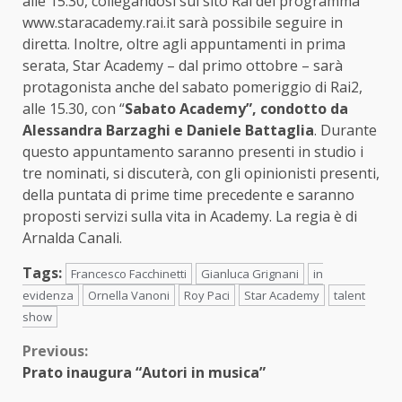
alle 15.30, collegandosi sul sito Rai del programma
www.staracademy.rai.it sarà possibile seguire in
diretta. Inoltre, oltre agli appuntamenti in prima
serata, Star Academy – dal primo ottobre – sarà
protagonista anche del sabato pomeriggio di Rai2,
alle 15.30, con “
Sabato Academy”, condotto da
Alessandra Barzaghi e Daniele Battaglia
. Durante
questo appuntamento saranno presenti in studio i
tre nominati, si discuterà, con gli opinionisti presenti,
della puntata di prime time precedente e saranno
proposti servizi sulla vita in Academy. La regia è di
Arnalda Canali.
Tags:
Francesco Facchinetti
Gianluca Grignani
in
evidenza
Ornella Vanoni
Roy Paci
Star Academy
talent
show
Continue
Previous:
Prato inaugura “Autori in musica”
Reading