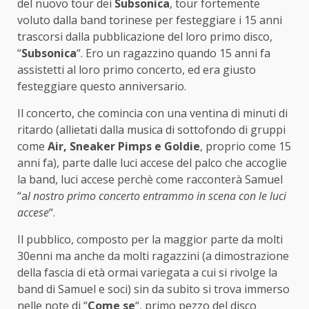
del nuovo tour dei
Subsonica
, tour fortemente
voluto dalla band torinese per festeggiare i 15 anni
trascorsi dalla pubblicazione del loro primo disco,
“
Subsonica
“. Ero un ragazzino quando 15 anni fa
assistetti al loro primo concerto, ed era giusto
festeggiare questo anniversario.
Il concerto, che comincia con una ventina di minuti di
ritardo (allietati dalla musica di sottofondo di gruppi
come
Air, Sneaker Pimps e Goldie
, proprio come 15
anni fa), parte dalle luci accese del palco che accoglie
la band, luci accese perchè come racconterà Samuel
“a
l nostro primo concerto entrammo in scena con le luci
accese
“.
Il pubblico, composto per la maggior parte da molti
30enni ma anche da molti ragazzini (a dimostrazione
della fascia di età ormai variegata a cui si rivolge la
band di Samuel e soci) sin da subito si trova immerso
nelle note di “
Come se
“, primo pezzo del disco