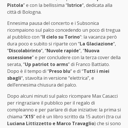
Pistola
” e con la bellissima “
Istrice
“, dedicata alla
città di Bologna.
Ennesima pausa del concerto e i Subsonica
ricompaiono sul palco concedendo un poco di tregua
al pubblico con “
Il cielo su Torino
“: la vacanza però
dura poco e subito si riparte con “
La Glaciazione
“,
“
Discolabirinto
“, “
Nuvole rapide
“, “
Nuova
ossessione
” e per concludere con la terza cover della
serata, “
Up patriot to arms
” di Franco Battiato.
Dopo è il tempo di “
Preso blu
” e di “
Tutti i miei
sbagli
“, stavolta in versione “elettrica”, e
dell’ennesima chiusura del palco.
Dopo alcuni minuti sul palco ricompare Max Casacci
per ringraziare il pubblico per il regalo di
compleanno e per parlare di due iniziative: la prima si
chiama “
X15
” ed è un libro scritto da 15 autori (tra cui
Luciana Littizzetto e Marco Travaglio
) che si sono