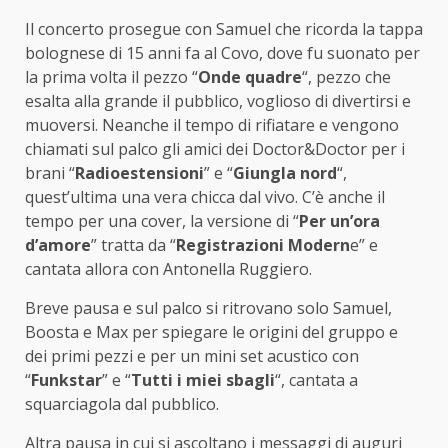
Il concerto prosegue con Samuel che ricorda la tappa
bolognese di 15 anni fa al Covo, dove fu suonato per
la prima volta il pezzo “
Onde quadre
“, pezzo che
esalta alla grande il pubblico, voglioso di divertirsi e
muoversi. Neanche il tempo di rifiatare e vengono
chiamati sul palco gli amici dei Doctor&Doctor per i
brani “
Radioestensioni
” e “
Giungla nord
“,
quest’ultima una vera chicca dal vivo. C’è anche il
tempo per una cover, la versione di “
Per un’ora
d’amore
” tratta da “
Registrazioni Modern
e” e
cantata allora con Antonella Ruggiero.
Breve pausa e sul palco si ritrovano solo Samuel,
Boosta e Max per spiegare le origini del gruppo e
dei primi pezzi e per un mini set acustico con
“
Funkstar
” e “
Tutti i miei sbagli
“, cantata a
squarciagola dal pubblico.
Altra pausa in cui si ascoltano i messaggi di auguri