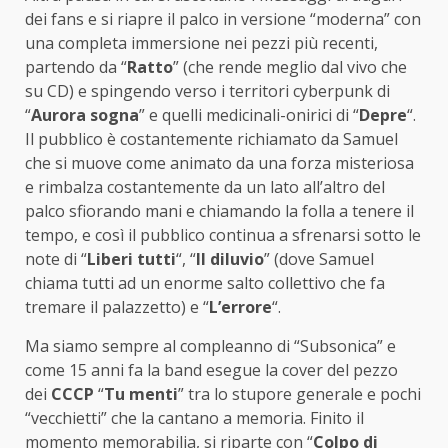
dei fans e si riapre il palco in versione “moderna” con
una completa immersione nei pezzi più recenti,
partendo da “
Ratto
” (che rende meglio dal vivo che
su CD) e spingendo verso i territori cyberpunk di
“
Aurora sogna
” e quelli medicinali-onirici di “
Depre
“.
Il pubblico è costantemente richiamato da Samuel
che si muove come animato da una forza misteriosa
e rimbalza costantemente da un lato all’altro del
palco sfiorando mani e chiamando la folla a tenere il
tempo, e così il pubblico continua a sfrenarsi sotto le
note di “
Liberi tutti
“, “
Il diluvio
” (dove Samuel
chiama tutti ad un enorme salto collettivo che fa
tremare il palazzetto) e “
L’errore
“.
Ma siamo sempre al compleanno di “Subsonica” e
come 15 anni fa la band esegue la cover del pezzo
dei
CCCP
“
Tu menti
” tra lo stupore generale e pochi
“vecchietti” che la cantano a memoria. Finito il
momento memorabilia, si riparte con “
Colpo di