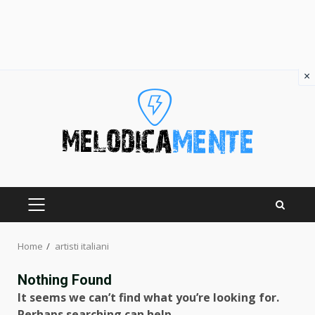
×
Skip
to
content
PRIMARY
MENU
Home
artisti italiani
Nothing Found
It seems we can’t find what you’re looking for.
Perhaps searching can help.