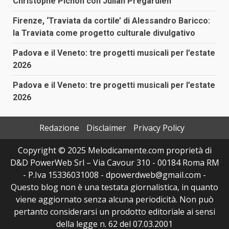
Christophe Pichon con Julian Prégardien
Firenze, ‘Traviata da cortile’ di Alessandro Baricco:
la Traviata come progetto culturale divulgativo
Padova e il Veneto: tre progetti musicali per l’estate
2026
Padova e il Veneto: tre progetti musicali per l’estate
2026
Redazione
Disclaimer
Privacy Policy
Copyright © 2025 Melodicamente.com proprietà di
D&D PowerWeb Srl – Via Cavour 310 - 00184 Roma RM
- P.Iva 15336031008 - dpowerdweb@gmail.com -
Questo blog non è una testata giornalistica, in quanto
viene aggiornato senza alcuna periodicità. Non può
pertanto considerarsi un prodotto editoriale ai sensi
della legge n. 62 del 07.03.2001