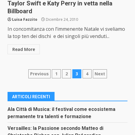
Taylor Swift e Katy Perry in vetta nella
Billboard
Luisa Fazzito
Dicembre 24, 2010
In concomitanza con l’immenente Natale vi sveliamo
la top ten dei dischi e dei singoli più venduti...
Read More
Paginazione
Previous
1
2
3
4
Next
degli
articoli
ARTICOLI RECENTI
Ala Città di Musica: il festival come ecosistema
permanente tra talenti e formazione
Versailles: la Passione secondo Matteo di