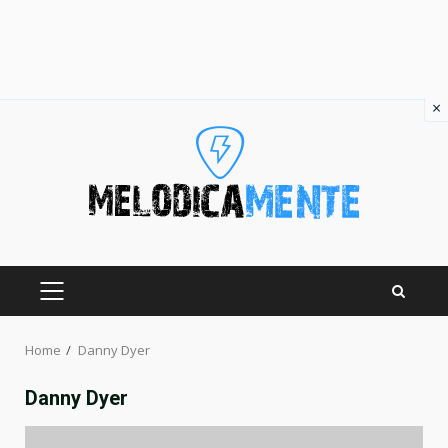
×
Skip
to
content
PRIMARY
MENU
Home
Danny Dyer
Danny Dyer