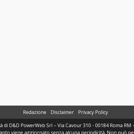
Redazione
Disclaimer
Privacy Policy
à di D&D PowerWeb Srl – Via Cavour 310 - 00184 Roma RM 
uanto viene aggiornato senza alcuna periodicità. Non può per