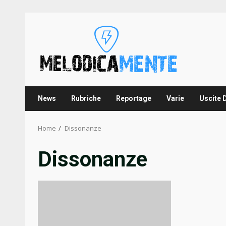
Skip
to
content
News
Rubriche
Reportage
Varie
Uscite 
Home
Dissonanze
Dissonanze