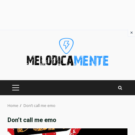
×
Skip
to
content
PRIMARY
MENU
Home
Don’t call me emo
Don’t call me emo