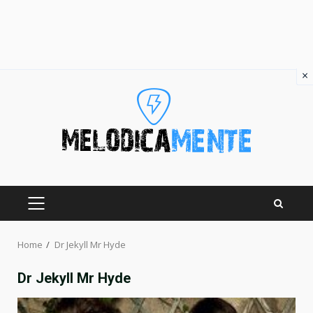
×
Skip
to
content
PRIMARY
MENU
Home
Dr Jekyll Mr Hyde
Dr Jekyll Mr Hyde