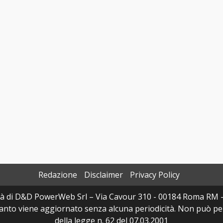
Redazione
Disclaimer
Privacy Policy
à di D&D PowerWeb Srl – Via Cavour 310 - 00184 Roma RM 
uanto viene aggiornato senza alcuna periodicità. Non può per
della legge n. 62 del 07.03.2001