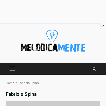
×
Skip
to
content
PRIMARY
MENU
Home
Fabrizio Spina
Fabrizio Spina