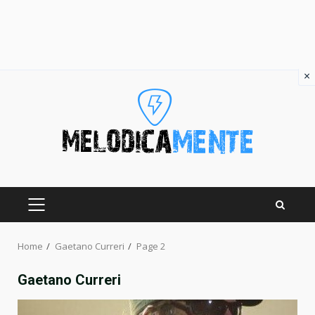
×
Skip
to
content
PRIMARY
MENU
Home
Gaetano Curreri
Page 2
Gaetano Curreri