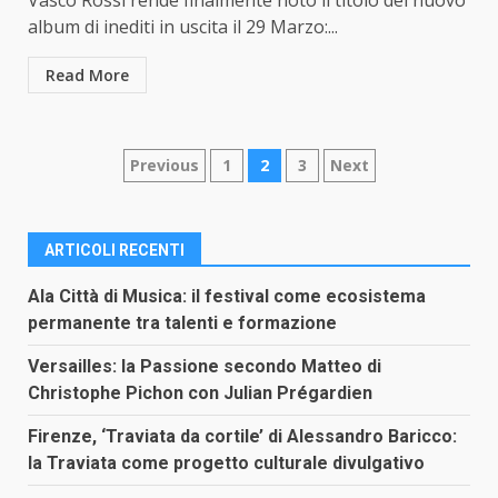
Vasco Rossi rende finalmente noto il titolo del nuovo
album di inediti in uscita il 29 Marzo:...
Read More
Paginazione
Previous
1
2
3
Next
degli
articoli
ARTICOLI RECENTI
Ala Città di Musica: il festival come ecosistema
permanente tra talenti e formazione
Versailles: la Passione secondo Matteo di
Christophe Pichon con Julian Prégardien
Firenze, ‘Traviata da cortile’ di Alessandro Baricco:
la Traviata come progetto culturale divulgativo