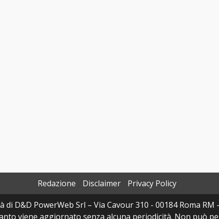
Redazione
Disclaimer
Privacy Policy
à di D&D PowerWeb Srl – Via Cavour 310 - 00184 Roma RM 
uanto viene aggiornato senza alcuna periodicità. Non può per