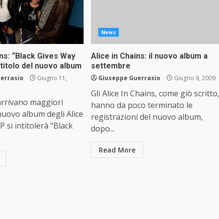
News
ins: “Black Gives Way
Alice in Chains: il nuovo album a
l titolo del nuovo album
settembre
errasio
Giugno 11,
Giuseppe Guerrasio
Giugno 9, 2009
Gli Alice In Chains, come giò scritto
arrivano maggiori
hanno da poco terminato le
 nuovo album degli Alice
registrazioni del nuovo album,
LP si intitolerà “Black
dopo...
Read More