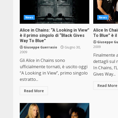
News
News
Alice in Chains: “A Looking in View”
Alice In Cha
è il primo singolo di “Black Gives
To Blue” è i
Way To Blue”
Giuseppe Gu
2009
Giuseppe Guerrasio
Giugno 30,
2009
Finalmente 
Gli Alice in Chains sono
dettagli sul
ufficialmente tornati, è uscito oggi
In Chains, l’
“A Looking in View”, primo singolo
Gives Way...
estratto...
Read More
Read More