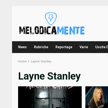
Skip
to
content
News
Rubriche
Reportage
Varie
Uscite 
Home
Layne Stanley
Layne Stanley