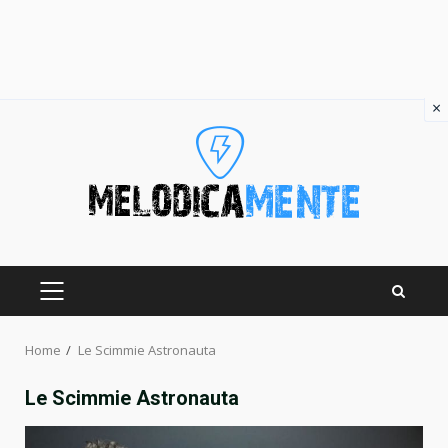
×
Skip
to
content
PRIMARY
MENU
Home
Le Scimmie Astronauta
Le Scimmie Astronauta