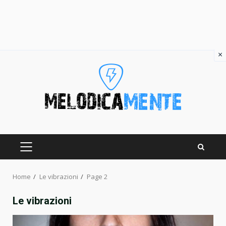
×
Skip
to
content
PRIMARY
MENU
Home
Le vibrazioni
Page 2
Le vibrazioni