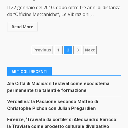
Il 22 gennaio del 2010, dopo oltre tre anni di distanza
da “Officine Meccaniche”, Le Vibrazioni ,...
Read More
Paginazione
Previous
1
2
3
Next
degli
articoli
ARTICOLI RECENTI
Ala Città di Musica: il festival come ecosistema
permanente tra talenti e formazione
Versailles: la Passione secondo Matteo di
Christophe Pichon con Julian Prégardien
Firenze, ‘Traviata da cortile’ di Alessandro Baricco:
la Traviata come progetto culturale divulgativo