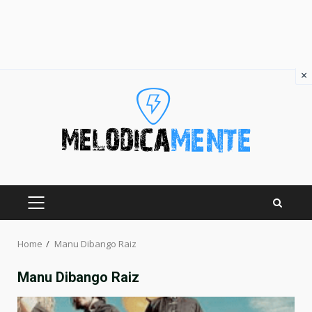
×
Skip
to
content
PRIMARY
MENU
Home
Manu Dibango Raiz
Manu Dibango Raiz