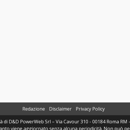
Redazione
Disclaimer
Privacy Policy
à di D&D PowerWeb Srl – Via Cavour 310 - 00184 Roma RM 
uanto viene aggiornato senza alcuna periodicità. Non può per