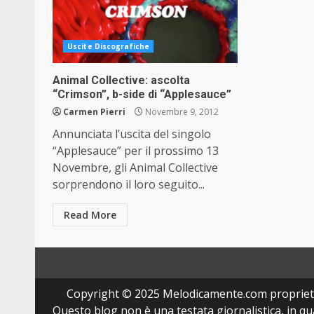
Uscite Discografiche
Animal Collective: ascolta
“Crimson”, b-side di “Applesauce”
Carmen Pierri
Novembre 9, 2012
Annunciata l’uscita del singolo
“Applesauce” per il prossimo 13
Novembre, gli Animal Collective
sorprendono il loro seguito...
Read More
Copyright © 2025 Melodicamente.com propriet
Questo blog non è una testata giornalistica, in q