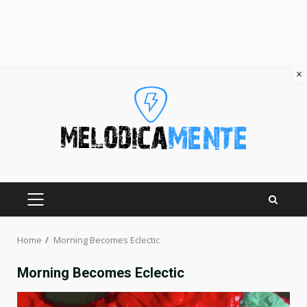
×
Skip
to
content
PRIMARY
MENU
Home
Morning Becomes Eclectic
Morning Becomes Eclectic