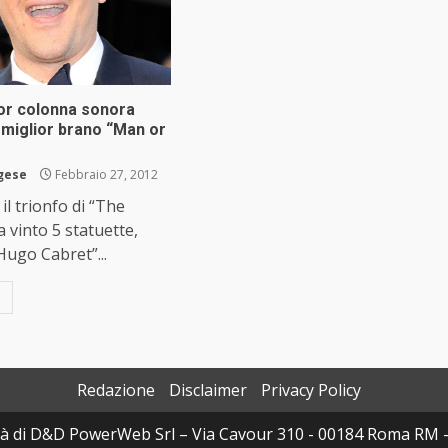
ior colonna sonora
 miglior brano “Man or
rgese
Febbraio 27, 2012
 il trionfo di “The
a vinto 5 statuette,
Hugo Cabret”...
Redazione
Disclaimer
Privacy Policy
à di D&D PowerWeb Srl – Via Cavour 310 - 00184 Roma RM 