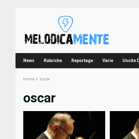
Skip
to
content
News
Rubriche
Reportage
Varie
Uscite 
Home
oscar
oscar