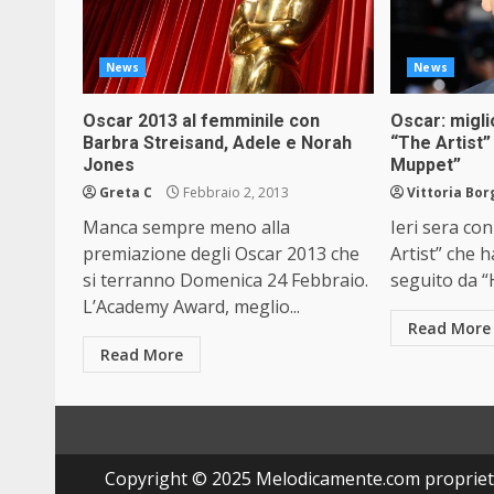
News
News
Oscar 2013 al femminile con
Oscar: migl
Barbra Streisand, Adele e Norah
“The Artist”
Jones
Muppet”
Greta C
Febbraio 2, 2013
Vittoria Bo
Manca sempre meno alla
Ieri sera con
premiazione degli Oscar 2013 che
Artist” che h
si terranno Domenica 24 Febbraio.
seguito da “
L’Academy Award, meglio...
Read More
Read More
Copyright © 2025 Melodicamente.com propriet