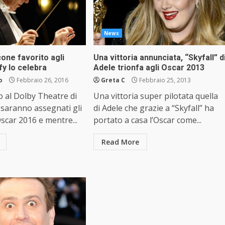
News
one favorito agli
Una vittoria annunciata, “Skyfall” d
fy lo celebra
Adele trionfa agli Oscar 2013
o
Febbraio 26, 2016
Greta C
Febbraio 25, 2013
io al Dolby Theatre di
Una vittoria super pilotata quella
saranno assegnati gli
di Adele che grazie a “Skyfall” ha
Oscar 2016 e mentre...
portato a casa l’Oscar come...
Read More