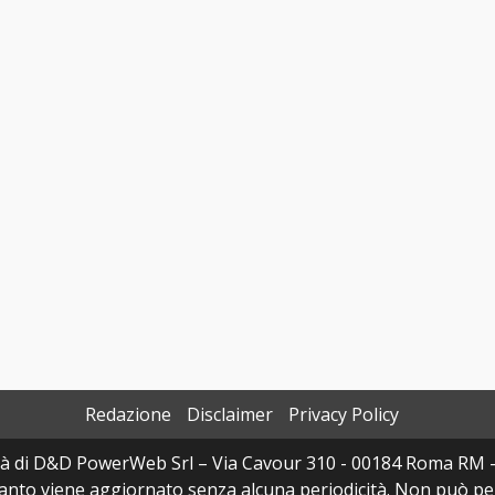
Redazione
Disclaimer
Privacy Policy
à di D&D PowerWeb Srl – Via Cavour 310 - 00184 Roma RM 
uanto viene aggiornato senza alcuna periodicità. Non può per