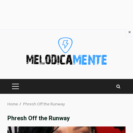
×
Skip
to
content
PRIMARY
MENU
Home
Phresh Off the Runway
Phresh Off the Runway