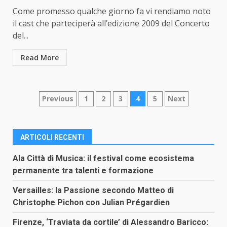
Come promesso qualche giorno fa vi rendiamo noto
il cast che parteciperà all’edizione 2009 del Concerto
del...
Read More
Paginazione
Previous
1
2
3
4
5
Next
degli
articoli
ARTICOLI RECENTI
Ala Città di Musica: il festival come ecosistema
permanente tra talenti e formazione
Versailles: la Passione secondo Matteo di
Christophe Pichon con Julian Prégardien
Firenze, ‘Traviata da cortile’ di Alessandro Baricco: