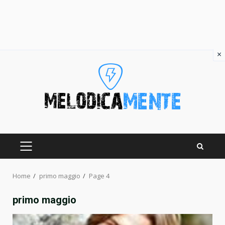
×
Skip
to
content
PRIMARY
MENU
Home
primo maggio
Page 4
primo maggio