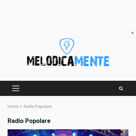
×
Skip
to
content
PRIMARY
MENU
Home
Radio Popolare
Radio Popolare