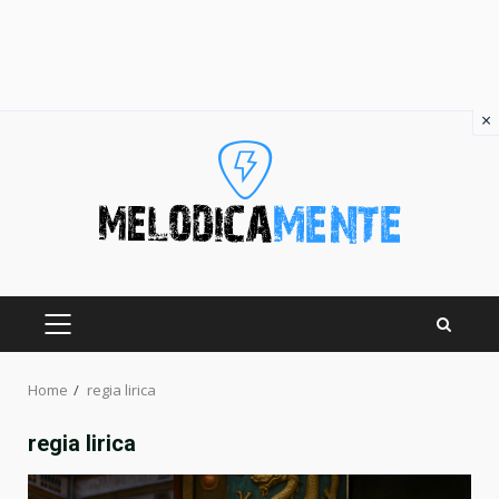
×
Skip
to
content
PRIMARY
MENU
Home
regia lirica
regia lirica