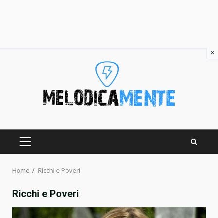
×
Skip
to
content
PRIMARY
MENU
Home
Ricchi e Poveri
Ricchi e Poveri