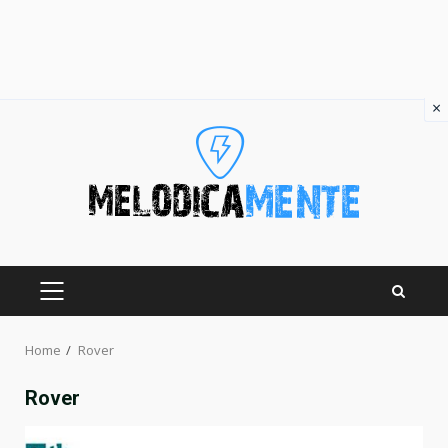
×
Skip
to
content
PRIMARY
MENU
Home
Rover
Rover