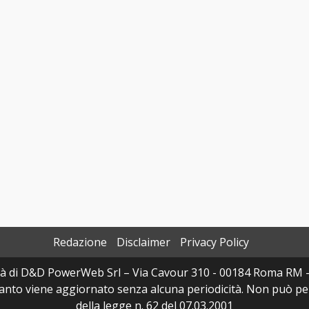
Redazione
Disclaimer
Privacy Policy
à di D&D PowerWeb Srl – Via Cavour 310 - 00184 Roma RM 
uanto viene aggiornato senza alcuna periodicità. Non può per
della legge n. 62 del 07.03.2001