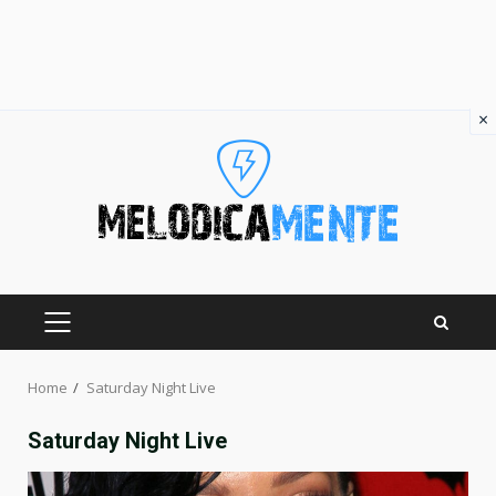
×
Skip
to
content
PRIMARY
MENU
Home
Saturday Night Live
Saturday Night Live