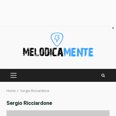
×
Skip
to
content
PRIMARY
MENU
Home
Sergio Ricciardone
Sergio Ricciardone