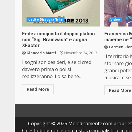
Uscite Discografiche
Video
Fedez conquista il doppio platino
Francesca M
con “Sig. Brainwash” e sogna
insieme ne “
XFactor
Carmen Pier
Giancarlo Marti
Novembre 24, 2013
Il territorio
I sogni son desideri, e se ci credi
sfornare giov
davvero prima o poi si
grandi poten
realizzeranno. Lo sa bene...
musica, e se..
Read More
Read More
Copyright © 2025 Melodicamente.com propriet
Questo blog non è una testata giornalistica, in q