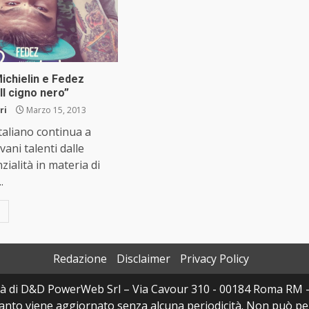
ichielin e Fedez
Il cigno nero”
ri
Marzo 15, 2013
 italiano continua a
ani talenti dalle
zialità in materia di
.
Redazione
Disclaimer
Privacy Policy
à di D&D PowerWeb Srl – Via Cavour 310 - 00184 Roma RM 
uanto viene aggiornato senza alcuna periodicità. Non può per