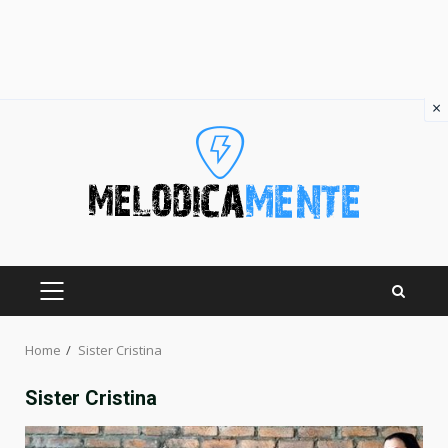
×
Skip
to
content
PRIMARY
MENU
Home
Sister Cristina
Sister Cristina