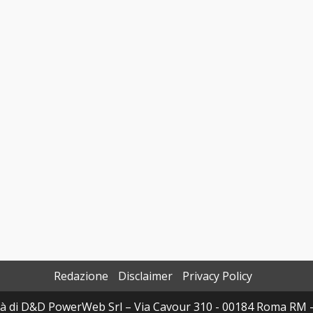
Redazione
Disclaimer
Privacy Policy
à di D&D PowerWeb Srl – Via Cavour 310 - 00184 Roma RM 