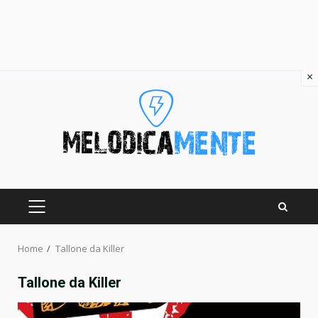
×
Skip
to
content
PRIMARY
MENU
Home
Tallone da Killer
Tallone da Killer