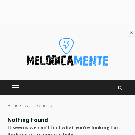
×
Skip
to
content
PRIMARY
MENU
Home
teatro e cinema
Nothing Found
It seems we can’t find what you’re looking for.
Perhaps searching can help.