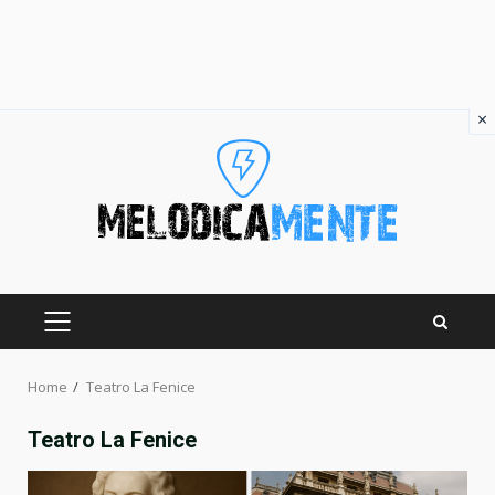
×
Skip
to
content
PRIMARY
MENU
Home
Teatro La Fenice
Teatro La Fenice