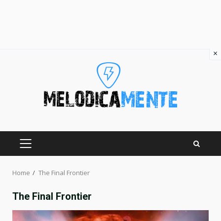
×
Skip
to
content
PRIMARY
MENU
Home
The Final Frontier
The Final Frontier