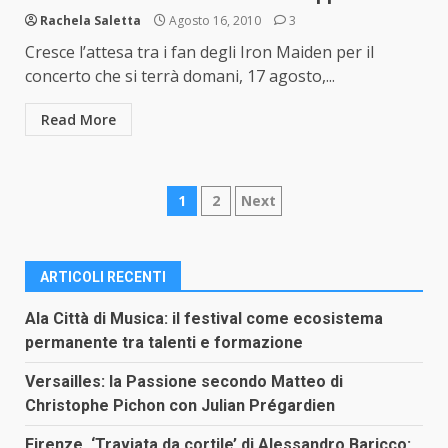
Rachela Saletta
Agosto 16, 2010
3
Cresce l’attesa tra i fan degli Iron Maiden per il
concerto che si terrà domani, 17 agosto,...
Read More
Paginazione
1
2
Next
degli
articoli
ARTICOLI RECENTI
Ala Città di Musica: il festival come ecosistema
permanente tra talenti e formazione
Versailles: la Passione secondo Matteo di
Christophe Pichon con Julian Prégardien
Firenze, ‘Traviata da cortile’ di Alessandro Baricco: