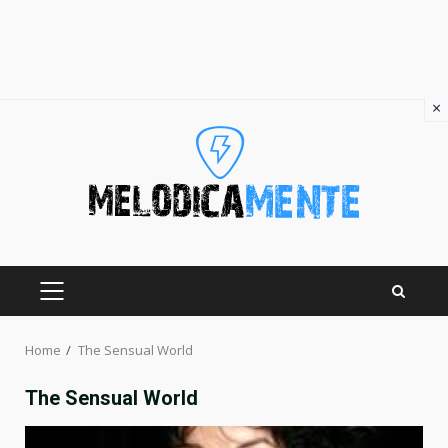
×
Skip
to
content
PRIMARY
MENU
Home
The Sensual World
The Sensual World