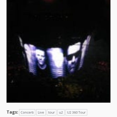
Tags:
Concerti
Live
tour
u2
U2 360 Tour