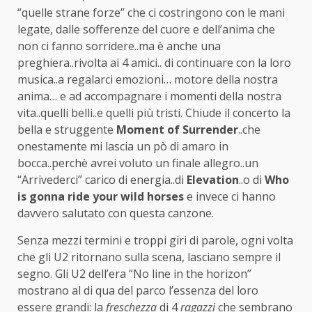
“quelle strane forze” che ci costringono con le mani
legate, dalle sofferenze del cuore e dell’anima che
non ci fanno sorridere..ma è anche una
preghiera..rivolta ai 4 amici.. di continuare con la loro
musica..a regalarci emozioni… motore della nostra
anima… e ad accompagnare i momenti della nostra
vita..quelli belli..e quelli più tristi. Chiude il concerto la
bella e struggente
Moment of Surrender
..che
onestamente mi lascia un pò di amaro in
bocca..perchè avrei voluto un finale allegro..un
“Arrivederci” carico di energia..di
Elevation
..o di
Who
is gonna ride your wild horses
e invece ci hanno
davvero salutato con questa canzone.
Senza mezzi termini e troppi giri di parole, ogni volta
che gli U2 ritornano sulla scena, lasciano sempre il
segno. Gli U2 dell’era “No line in the horizon”
mostrano al di qua del parco l’essenza del loro
essere grandi: la
freschezza
di 4
ragazzi
che sembrano