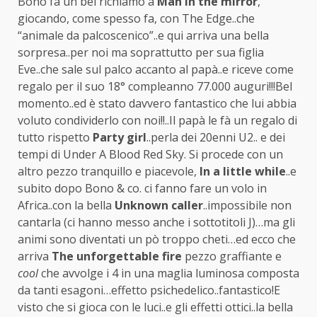
Bono fa un bel richiamo a
Man in the mirror
,
giocando, come spesso fa, con The Edge..che
“animale da palcoscenico”..e qui arriva una bella
sorpresa..per noi ma soprattutto per sua figlia
Eve..che sale sul palco accanto al papà..e riceve come
regalo per il suo 18° compleanno 77.000 auguri!!!Bel
momento..ed è stato davvero fantastico che lui abbia
voluto condividerlo con noi!!..Il papà le fà un regalo di
tutto rispetto
Party girl
..perla dei 20enni U2.. e dei
tempi di Under A Blood Red Sky. Si procede con un
altro pezzo tranquillo e piacevole,
In a little while
..e
subito dopo Bono & co. ci fanno fare un volo in
Africa..con la bella
Unknown caller
..impossibile non
cantarla (ci hanno messo anche i sottotitoli J)…ma gli
animi sono diventati un pò troppo cheti…ed ecco che
arriva
The unforgettable fire
pezzo graffiante e
cool
che avvolge i 4 in una maglia luminosa composta
da tanti esagoni…effetto psichedelico..fantastico!E
visto che si gioca con le luci..e gli effetti ottici..la bella