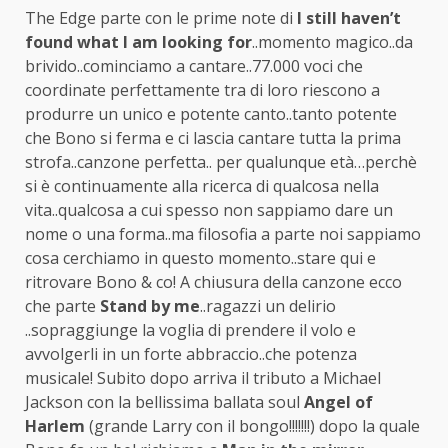
The Edge parte con le prime note di
I still haven’t
found what I am looking
for
..momento magico..da
brivido..cominciamo a cantare..77.000 voci che
coordinate perfettamente tra di loro riescono a
produrre un unico e potente canto..tanto potente
che Bono si ferma e ci lascia cantare tutta la prima
strofa..canzone perfetta.. per qualunque età…perchè
si è continuamente alla ricerca di qualcosa nella
vita..qualcosa a cui spesso non sappiamo dare un
nome o una forma..ma filosofia a parte noi sappiamo
cosa cerchiamo in questo momento..stare qui e
ritrovare Bono & co! A chiusura della canzone ecco
che parte
Stand by me
..ragazzi un delirio
..sopraggiunge la voglia di prendere il volo e
avvolgerli in un forte abbraccio..che potenza
musicale! Subito dopo arriva il tributo a Michael
Jackson con la bellissima ballata soul
Angel of
Harlem
(grande Larry con il bongo!!!!!!!) dopo la quale