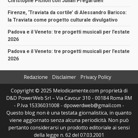
Christophe Pichon con Julian Prégardien
Firenze, ‘Traviata da cortile’ di Alessandro Baricco:
la Traviata come progetto culturale divulgativo
Padova e il Veneto: tre progetti musicali per l’estate
2026
Padova e il Veneto: tre progetti musicali per l’estate
2026
Redazione
Disclaimer
Privacy Policy
Copyright © 2025 Melodicamente.com proprietà di
D&D PowerWeb Srl – Via Cavour 310 - 00184 Roma RM
- P.Iva 15336031008 - dpowerdweb@gmail.com -
Questo blog non è una testata giornalistica, in quanto
viene aggiornato senza alcuna periodicità. Non può
pertanto considerarsi un prodotto editoriale ai sensi
della legge n. 62 del 07.03.2001