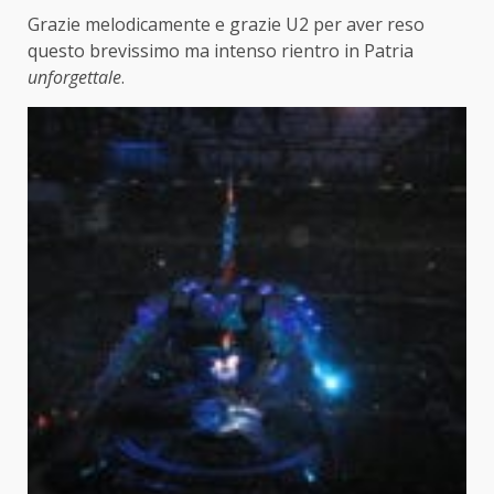
Grazie melodicamente e grazie U2 per aver reso
questo brevissimo ma intenso rientro in Patria
unforgettale
.