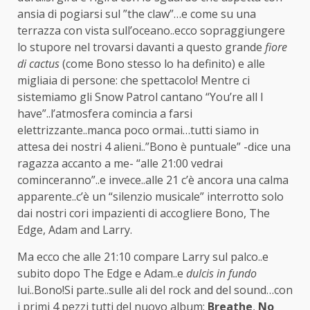
ansia di pogiarsi sul ”the claw”…e come su una
terrazza con vista sull’oceano..ecco sopraggiungere
lo stupore nel trovarsi davanti a questo grande
fiore
di cactus
(come Bono stesso lo ha definito) e alle
migliaia di persone: che spettacolo! Mentre ci
sistemiamo gli Snow Patrol cantano “You’re all I
have”..l’atmosfera comincia a farsi
elettrizzante..manca poco ormai…tutti siamo in
attesa dei nostri 4 alieni..”Bono è puntuale” -dice una
ragazza accanto a me- “alle 21:00 vedrai
cominceranno”..e invece..alle 21 c’è ancora una calma
apparente..c’è un “silenzio musicale” interrotto solo
dai nostri cori impazienti di accogliere Bono, The
Edge, Adam and Larry.
Ma ecco che alle 21:10 compare Larry sul palco..e
subito dopo The Edge e Adam..e
dulcis in fundo
lui..Bono!Si parte..sulle ali del rock and del sound…con
i primi 4 pezzi tutti del nuovo album:
Breathe
,
No