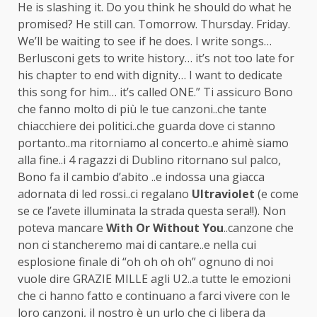
He is slashing it. Do you think he should do what he
promised? He still can. Tomorrow. Thursday. Friday.
We’ll be waiting to see if he does. I write songs…
Berlusconi gets to write history… it’s not too late for
his chapter to end with dignity… I want to dedicate
this song for him… it’s called ONE.” Ti assicuro Bono
che fanno molto di più le tue canzoni..che tante
chiacchiere dei politici..che guarda dove ci stanno
portanto..ma ritorniamo al concerto..e ahimè siamo
alla fine..i 4 ragazzi di Dublino ritornano sul palco,
Bono fa il cambio d’abito ..e indossa una giacca
adornata di led rossi..ci regalano
Ultraviolet
(e come
se ce l’avete illuminata la strada questa sera!!). Non
poteva mancare
With Or Without You
..canzone che
non ci stancheremo mai di cantare..e nella cui
esplosione finale di “oh oh oh oh” ognuno di noi
vuole dire GRAZIE MILLE agli U2..a tutte le emozioni
che ci hanno fatto e continuano a farci vivere con le
loro canzoni, il nostro è un urlo che ci libera da