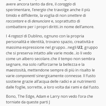
avere ancora tanto da dire, il
coraggio
di
sperimentare, l’
energia
che travolge anche il più
timido e diffidente, la voglia di non
smettere
di
raccontare
e di
denunciare
e, soprattutto di
combattere per i propri diritti..in nome dell’amore.
I 4
ragazzi
di Dublino, ognuno con la propria
personalità e identità, trovano spazio, creatività e
massima espressione nel gruppo…negli
U2
, gruppo
che si preserva intatto alle varie mode…io li vedo
come un albero secolare..che il tempo non sembra
segnare, ma solo rafforzarne la bellezza e la
maestosità, mettendone sempre di più in risalto le
varie
componenti
sinergicamente connesse. Il fusto
sostiene grazie all’acqua delle radici e ai nutrimenti
dalle foglie, sorrette, a loro volta dai rami e dal fusto.
Bono, The Edge, Adam e Larry non vedo l’ora che
torniate da queste parti J