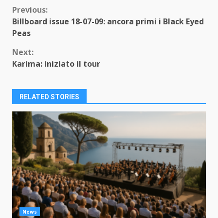
Continue
Previous:
Billboard issue 18-07-09: ancora primi i Black Eyed
Reading
Peas
Next:
Karima: iniziato il tour
RELATED STORIES
News