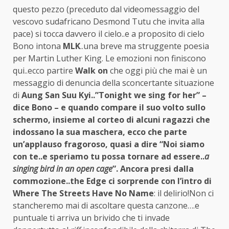
questo pezzo (preceduto dal videomessaggio del
vescovo sudafricano Desmond Tutu che invita alla
pace) si tocca davvero il cielo..e a proposito di cielo
Bono intona
MLK
..una breve ma struggente poesia
per Martin Luther King. Le emozioni non finiscono
qui..ecco partire
Walk on
che oggi più che mai è un
messaggio di denuncia della sconcertante situazione
di
Aung San Suu Kyi..”Tonight we sing for her” –
dice Bono – e quando compare il suo volto sullo
schermo, insieme al corteo di alcuni ragazzi che
indossano la sua maschera, ecco che parte
un’applauso fragoroso, quasi a dire “Noi siamo
con te..e speriamo tu possa tornare ad essere..
a
singing bird in an open cage
”. Ancora presi dalla
commozione..the Edge ci sorprende con l’intro di
Where The Streets Have No Name
: il delirio!Non ci
stancheremo mai di ascoltare questa canzone….e
puntuale ti arriva un brivido che ti invade