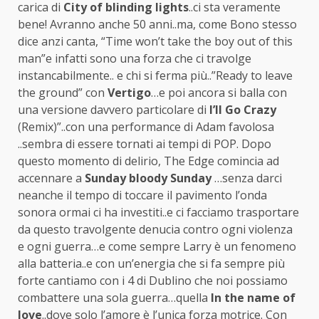
carica di
City of blinding lights
..ci sta veramente
bene! Avranno anche 50 anni..ma, come Bono stesso
dice anzi canta, “Time won’t take the boy out of this
man”e infatti sono una forza che ci travolge
instancabilmente.. e chi si ferma più..”Ready to leave
the ground” con
Vertigo
…e poi ancora si balla con
una versione davvero particolare di
I’ll Go Crazy
(Remix)”..con una performance di Adam favolosa
..sembra di essere tornati ai tempi di POP. Dopo
questo momento di delirio, The Edge comincia ad
accennare a
Sunday bloody Sunday
…senza darci
neanche il tempo di toccare il pavimento l’onda
sonora ormai ci ha investiti..e ci facciamo trasportare
da questo travolgente denucia contro ogni violenza
e ogni guerra…e come sempre Larry è un fenomeno
alla batteria..e con un’energia che si fa sempre più
forte cantiamo con i 4 di Dublino che noi possiamo
combattere una sola guerra…quella
In the name of
love
..dove solo l’amore è l’unica forza motrice. Con