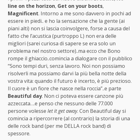
line on the horizon
,
Get on your boots
,
Magnificent
. Intorno a me sono davvero in pochi ad
essere in piedi.. e ho la sensazione che la gente (ai
piani alti) non si lascia coinvolgere, forse a causa del
fatto che l’acustica (purtroppo L) non era delle
migliori (sarei curiosa di sapere se era solo un
problema nel nostro settore)..ma ecco che Bono
rompe il ghiaccio..comincia a dialogare con il pubblico
“Sono tempi duri, senza lavoro. Noi non possiamo
risolverli ma possiamo darvi la più bella notte della
vostra vita: quando il futuro è incerto, è più prezioso.
Il cuore è un fiore che nasce nella roccia”..e parte
Beautiful day
. Non ci poteva essere canzone più
azzeccata….e penso che nessuno delle 77.000
persone volesse
let it get away
. Con Beautiful day si
comincia a ripercorrere (al contrario) la storia di una
delle rock band (per me DELLA rock band) di
spessore.