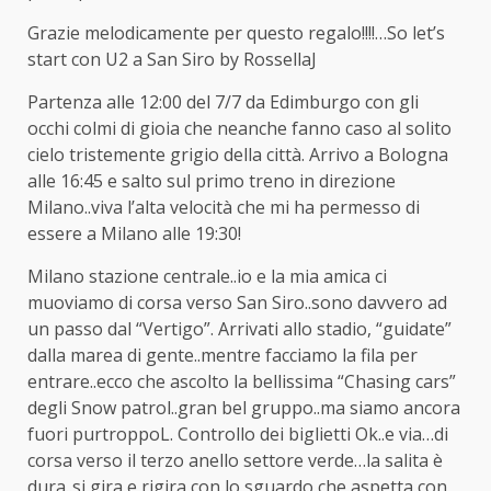
Grazie melodicamente per questo regalo!!!!…So let’s
start con U2 a San Siro by RossellaJ
Partenza alle 12:00 del 7/7 da Edimburgo con gli
occhi colmi di gioia che neanche fanno caso al solito
cielo tristemente grigio della città. Arrivo a Bologna
alle 16:45 e salto sul primo treno in direzione
Milano..viva l’alta velocità che mi ha permesso di
essere a Milano alle 19:30!
Milano stazione centrale..io e la mia amica ci
muoviamo di corsa verso San Siro..sono davvero ad
un passo dal “Vertigo”. Arrivati allo stadio, “guidate”
dalla marea di gente..mentre facciamo la fila per
entrare..ecco che ascolto la bellissima “Chasing cars”
degli Snow patrol..gran bel gruppo..ma siamo ancora
fuori purtroppoL. Controllo dei biglietti Ok..e via…di
corsa verso il terzo anello settore verde…la salita è
dura..si gira e rigira con lo sguardo che aspetta con