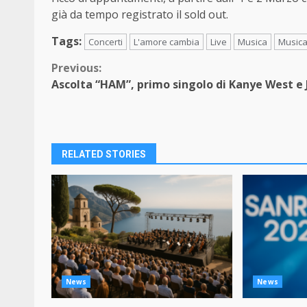
già da tempo registrato il sold out.
Tags:
Concerti
L'amore cambia
Live
Musica
Musica
Continue
Previous:
Ascolta “HAM”, primo singolo di Kanye West e 
Reading
RELATED STORIES
News
News