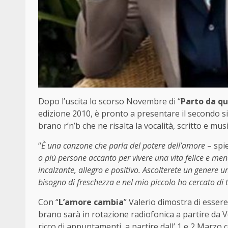
Dopo l’uscita lo scorso Novembre di “
Parto da qu
edizione 2010, è pronto a presentare il secondo sin
brano r’n’b che ne risalta la vocalità, scritto e mu
“
È una canzone che parla del potere dell’amore
– spi
o più persone accanto per vivere una vita felice e meno
incalzante, allegro e positivo. Ascolterete un genere 
bisogno di freschezza e nel mio piccolo ho cercato di t
Con “
L’amore cambia
” Valerio dimostra di essere
brano sarà in rotazione radiofonica a partire da V
ricco di appuntamenti, a partire dall’ 1 e 2 Marz