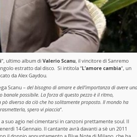
i
“, ultimo album di
Valerio Scanu
, il vincitore di Sanremo
golo estratto dal disco. Si intitola “
L’amore cambia
“, un
sicato da Alex Gaydou.
ega Scanu –
del bisogno di amare e dell’importanza di avere un
 banale possibile. La forza di questo pezzo è il ritmo,
un pò diverso da ciò che ho solitamente proposto. Il mondo ha
rasmetterla, spero vi piaccia
“.
 a suo agio nel cimentarsi in canzoni prettamente soul. Il
enerdì 14 Gennaio. Il cantante avrà davanti a sè un 2011
o con il doppio appuntamento a
Blue Note
di Milano, che ha