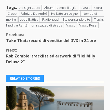
Tags:
Ad Ogni Costo
Album
Amico fragile
Blasco
Corvi
Creep
Fabrizio De André
Ho fatto un sogno
Il tempo di
morire
Lucio Battisti
Radiohead
Sto pensando a te
Tracks
Inediti e Rarità
un ragazzo di strada
Vasco
Vasco Rossi
Continue
Previous:
Take That: record di vendite del DVD in 24 ore
Reading
Next:
Rob Zombie: tracklist ed artwork di “Hellbilly
Deluxe 2”
RELATED STORIES