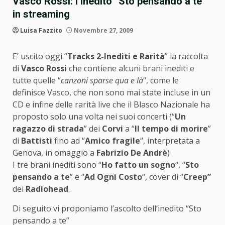
Vasco Rossi: l’inedito “Sto pensando a te”
in streaming
Luisa Fazzito
Novembre 27, 2009
E’ uscito oggi “
Tracks 2-Inediti e Rarità
” la raccolta
di
Vasco Rossi
che contiene alcuni brani inediti e
tutte quelle “
canzoni sparse qua e là
“, come le
definisce Vasco, che non sono mai state incluse in un
CD e infine delle rarità live che il Blasco Nazionale ha
proposto solo una volta nei suoi concerti (“
Un
ragazzo di strada
” dei
Corvi
a “
Il tempo di morire
”
di
Battisti
fino ad “
Amico fragile
“, interpretata a
Genova, in omaggio a
Fabrizio De Andrè
)
I tre brani inediti sono “
Ho fatto un sogno
“, “
Sto
pensando a te
” e “
Ad Ogni Costo
“, cover di “
Creep”
dei
Radiohead
.
Di seguito vi proponiamo l’ascolto dell’inedito “Sto
pensando a te”