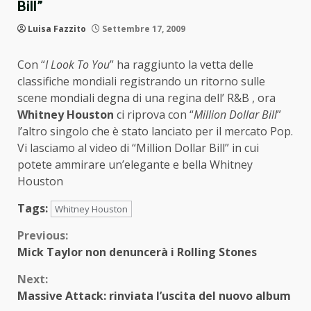
Bill”
Luisa Fazzito
Settembre 17, 2009
Con “
I Look To You
” ha raggiunto la vetta delle
classifiche mondiali registrando un ritorno sulle
scene mondiali degna di una regina dell’ R&B , ora
Whitney Houston
ci riprova con “
Million Dollar Bill
”
l’altro singolo che è stato lanciato per il mercato Pop.
Vi lasciamo al video di “Million Dollar Bill” in cui
potete ammirare un’elegante e bella Whitney
Houston
Tags:
Whitney Houston
Continue
Previous:
Mick Taylor non denuncerà i Rolling Stones
Reading
Next:
Massive Attack: rinviata l’uscita del nuovo album