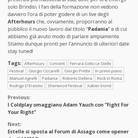
solo Brindisi. I fan della formazione non vedono
davvero l’ora di poter godere di un live degli
Afterhours
che, ovviamente, proporranno al
pubblico il nuovo lavoro dal titolo “
Padania
” e di cui
abbiamo già avuto modo di parlare ampiamente.
Stiamo dunque pronti per l’annuncio di ulteriori date:
stay tuned!
Tags:
Afterhours
Concerti
Ferrara Sotto Le Stelle
Festival
Giorgio Ciccarelli
Giorgio Prette
In primo piano
Manuel Agnelli
Padania
Roberto Dellera
Rock in Roma
Rodrigo D'Erasmo
Sherwood Festival
Xabier Iriond
Continue
Previous:
I Coldplay omaggiano Adam Yauch con “Fight For
Reading
Your Right”
Next:
Estelle si sposta al Forum di Assago come opener