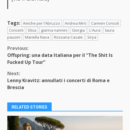
Tags:
Amiche per l'Abruzzo
Andrea Mirò
Carmen Consoli
Concerti
Elisa
gianna nannini
Giorgia
L'Aura
laura
pausini
Mariella Nava
Rossana Casale
Sirya
Continue
Previous:
Offspring: una data Italiana per il “The Shit Is
Reading
Fucked Up Tour”
Next:
Lenny Kravitz: annullati i concerti di Roma e
Brescia
RELATED STORIES