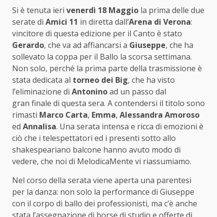
Si è tenuta ieri
venerdì 18 Maggio
la prima delle due
serate di
Amici 11
in diretta dall’
Arena di Verona
:
vincitore di questa edizione per il Canto è stato
Gerardo
, che va ad affiancarsi a
Giuseppe
, che ha
sollevato la coppa per il Ballo la scorsa settimana.
Non solo, perché la prima parte della trasmissione è
stata dedicata al
torneo dei Big
, che ha visto
l’eliminazione di
Antonino
ad un passo dal
gran finale di questa sera. A contendersi il titolo sono
rimasti
Marco Carta
,
Emma
,
Alessandra Amoroso
ed
Annalisa
. Una serata intensa e ricca di emozioni è
ciò che i telespettatori ed i presenti sotto allo
shakespeariano balcone hanno avuto modo di
vedere, che noi di MelodicaMente vi riassumiamo.
Nel corso della serata viene aperta una parentesi
per la danza: non solo la performance di Giuseppe
con il corpo di ballo dei professionisti, ma c’è anche
stata l’assegnazione di borse di studio e offerte di