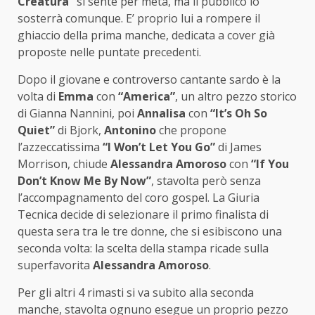
Creatura”
si sente per metà, ma il pubblico lo
sosterrà comunque. E’ proprio lui a rompere il
ghiaccio della prima manche, dedicata a cover già
proposte nelle puntate precedenti.
Dopo il giovane e controverso cantante sardo è la
volta di
Emma
con
“America”
, un altro pezzo storico
di Gianna Nannini, poi
Annalisa
con
“It’s Oh So
Quiet”
di Bjork,
Antonino
che propone
l’azzeccatissima
“I Won’t Let You Go”
di James
Morrison, chiude
Alessandra Amoroso
con
“If You
Don’t Know Me By Now”
, stavolta però senza
l’accompagnamento del coro gospel. La Giuria
Tecnica decide di selezionare il primo finalista di
questa sera tra le tre donne, che si esibiscono una
seconda volta: la scelta della stampa ricade sulla
superfavorita
Alessandra Amoroso
.
Per gli altri 4 rimasti si va subito alla seconda
manche, stavolta ognuno esegue un proprio pezzo