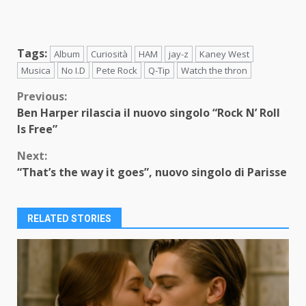
Tags:
Album
Curiosità
HAM
jay-z
Kaney West
Musica
No I.D
Pete Rock
Q-Tip
Watch the thron
Continue
Previous:
Ben Harper rilascia il nuovo singolo “Rock N’ Roll
Reading
Is Free”
Next:
“That’s the way it goes”, nuovo singolo di Parisse
RELATED STORIES