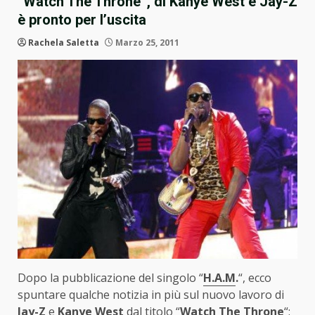
“Watch The Throne”, di Kanye West e Jay-Z
è pronto per l’uscita
Rachela Saletta
Marzo 25, 2011
Dopo la pubblicazione del singolo “
H.A.M
.
“, ecco
spuntare qualche notizia in più sul nuovo lavoro di
Jay-Z
e
Kanye West
dal titolo “
Watch The Throne
“: