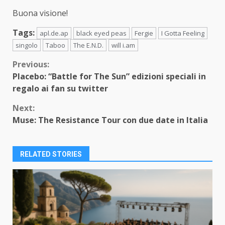
Buona visione!
Tags:
apl.de.ap
black eyed peas
Fergie
I Gotta Feeling
singolo
Taboo
The E.N.D.
will i.am
Continue
Previous:
Placebo: “Battle for The Sun” edizioni speciali in
Reading
regalo ai fan su twitter
Next:
Muse: The Resistance Tour con due date in Italia
RELATED STORIES