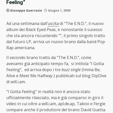
Feeling”
Giuseppe Guerrasio
Giugno 1, 2009
Ad una settimana dall’
uscita
di “The E.N.D.”, il nuovo
album dei Black Eyed Peas, e nonostante il sucesso
che sta ancora riscuotendo “”, il primo singolo tratto
dal futuro LP, arriva un nuovo brano dalla band Pop
Rap americana.
Il secondo brano tratto da “The E.N.D.”, come
avevamo già anticipato tempo fa, si intitola “I Gotta
Feeling”, ed arriva dopo i tre
buzz single
(Imma Be,
Alive e Meet Me Halfway ) pubblicati sul blog DipDive
di will.i.am.
“I Gotta Feeling” in realtà non è ancora stato
ufficialmente rilasciato, ma è già comparso in giro il
video in cui oltre a will.i.am, apl.de.ap, Taboo e Fergie
compare anche il produttore del brano David Guetta.